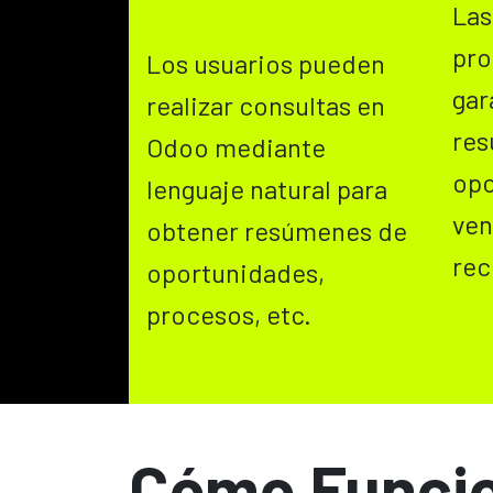
Las
pr
Los usuarios pueden
gar
realizar consultas en
res
Odoo mediante
opo
lenguaje natural para
ven
obtener resúmenes de
rec
oportunidades,
procesos, etc.
Cómo Funci