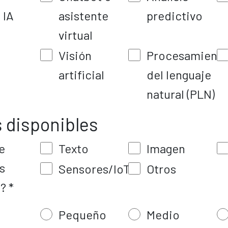
 IA
asistente
predictivo
virtual
Visión
Procesamient
artificial
del lenguaje
natural (PLN)
s disponibles
e
Texto
Imagen
s
Sensores/IoT
Otros
? *
Pequeño
Medio