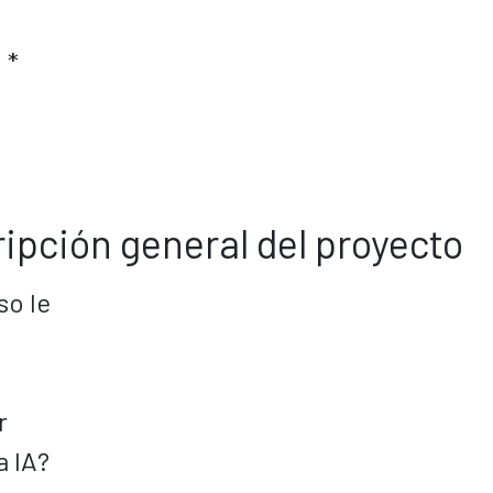
 *
ripción general del proyecto
so le
r
a IA?