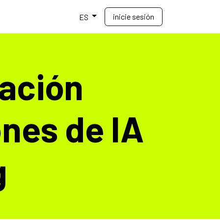
inicie sesión
Ecosistema
Ayuda
ES
zación
ones de IA
g