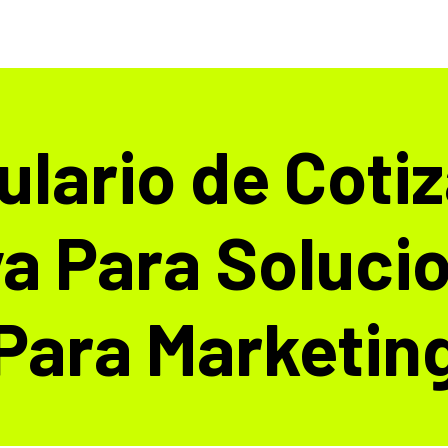
 de IA
Software
Ciberseguridad
Acerca de nosotros
lario de Coti
a Para Soluci
Para Marketin