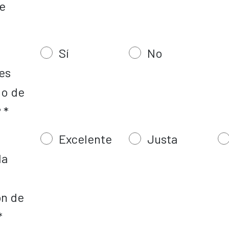
e
Sí
No
es
 o de
 *
Excelente
Justa
la
ón de
*