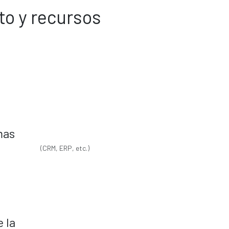
to y recursos
mas
(CRM, ERP, etc.)
 la